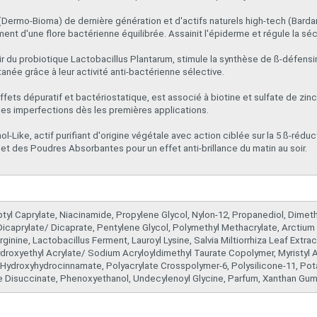
f (Dermo-Bioma) de dernière génération et d'actifs naturels high-tech (Bard
ment d'une flore bactérienne équilibrée. Assainit l'épiderme et régule la s
r du probiotique Lactobacillus Plantarum, stimule la synthèse de ß-défens
anée grâce à leur activité anti-bactérienne sélective.
ffets dépuratif et bactériostatique, est associé à biotine et sulfate de zinc
 les imperfections dès les premières applications.
l-Like, actif purifiant d'origine végétale avec action ciblée sur la 5 ß-réduc
et des Poudres Absorbantes pour un effet anti-brillance du matin au soir.
yl Caprylate, Niacinamide, Propylene Glycol, Nylon-12, Propanediol, Dimet
icaprylate/ Dicaprate, Pentylene Glycol, Polymethyl Methacrylate, Arctium 
rginine, Lactobacillus Ferment, Lauroyl Lysine, Salvia Miltiorrhiza Leaf Extrac
 Hydroxyethyl Acrylate/ Sodium Acryloyldimethyl Taurate Copolymer, Myristyl 
l Hydroxyhydrocinnamate, Polyacrylate Crosspolymer-6, Polysilicone-11, Po
e Disuccinate, Phenoxyethanol, Undecylenoyl Glycine, Parfum, Xanthan Gum,