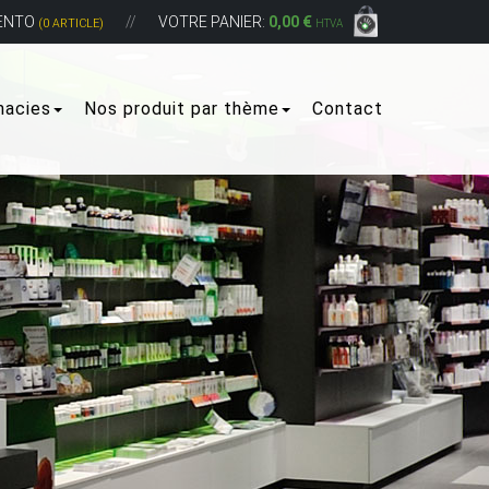
ENTO
VOTRE PANIER:
0,00 €
(0 ARTICLE)
HTVA
macies
Nos produit par thème
Contact