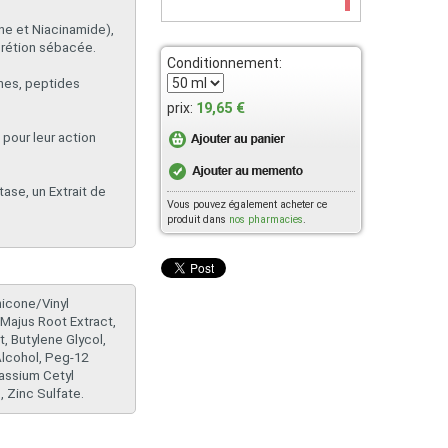
ane et Niacinamide),
écrétion sébacée.
Conditionnement:
ines, peptides
19,65 €
prix:
 pour leur action
tase, un Extrait de
Vous pouvez également acheter ce
produit dans
nos pharmacies
.
hicone/Vinyl
Majus Root Extract,
t, Butylene Glycol,
Alcohol, Peg-12
tassium Cetyl
 Zinc Sulfate.