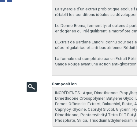
La synergie d'un extrait probiotique exclusi
rétablit les conditions idéales au développe
Le Dermo-Bioma, ferment lysat obtenu à parti
endogènes qui rééquilibrent la microflore cut
L'Extrait de Bardane Enrichi, connu pour ses e
sébo-régulatrice et anti-bactérienne. Réduit
La formule est complétée par un Extrait Rétino
Sauge Rouge ayant une action anti-glycation 
Composition
INGRÉDIENTS : ​Aqua, Dimethicone, Propylhept
Dimethicone Crosspolymer, Butylene Glycol D
Fomes Officinalis Extract, Bakuchiol, Biotin, A
Capryloyl Glycine, Caprylyl Glycol, Glycerin,
Dimethicone, Pentaerythrityl Tetra-Di-T-Buty
Phosphate, Silica, Trisodium Ethylenediamin