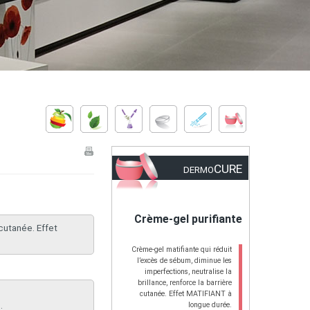
CURE
DERMO
Crème-gel purifiante
 cutanée. Effet
​Crème-gel matifiante qui réduit
l’excès de sébum, diminue les
imperfections, neutralise la
brillance, renforce la barrière
cutanée. Effet MATIFIANT à
.
longue durée.