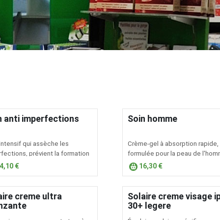
n anti imperfections
Soin homme
 intensif qui assèche les
Crème-gel à absorption rapide,
fections, prévient la formation
formulée pour la peau de l'hom
rques résiduelles, calme et
4,10 €
16,30 €
e.
aire creme ultra
Solaire creme visage i
nzante
30+ legere