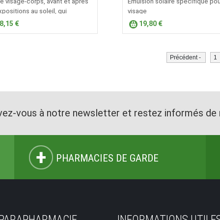
 visage-corps, avant et après
​Émulsion solaire spécifique pou
xpositions au soleil, qui
visage
ère et améliore le bronzage.
8,15 €
19,80 €
Précédent -
1
vez-vous à notre newsletter et restez informés de 
PHARMACIES DE GARDE
 PARAPHARMACIE
INFORMATIONS UTILE