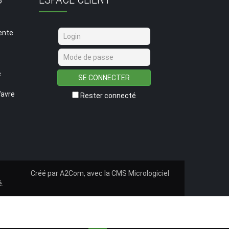
ente
é
SE CONNECTER
Wavre
Rester connecté
Créé par
A2Com
, avec la
CMS Micrologiciel
é
.