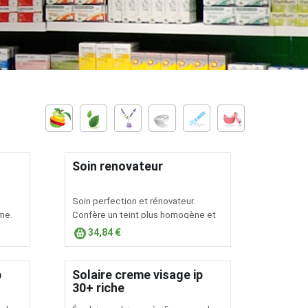
Soin renovateur
Soin perfection et rénovateur.
me.
Confère un teint plus homogène et
lumineux et rend le grain de la peau
34,84 €
plus fin.
p
Solaire creme visage ip
30+ riche