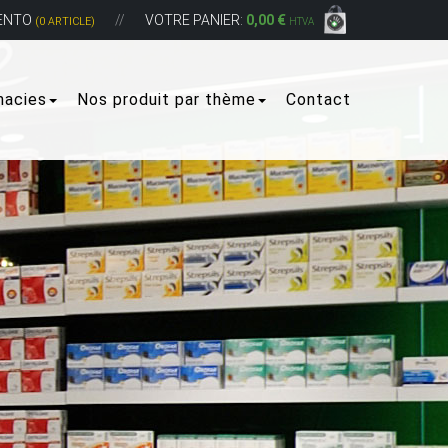
ENTO
VOTRE PANIER:
0,00 €
(0 ARTICLE)
HTVA
macies
Nos produit par thème
Contact