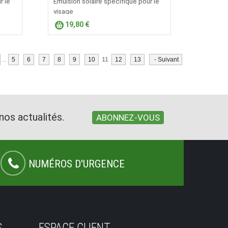
r le
​Émulsion solaire spécifique pour le
visage
19,80 €
...
5
6
7
8
9
10
11
12
13
- Suivant
nos actualités.
ABONNEZ-VOUS
NUMÉROS D'URGENCE
S
ESPACE CLIENT