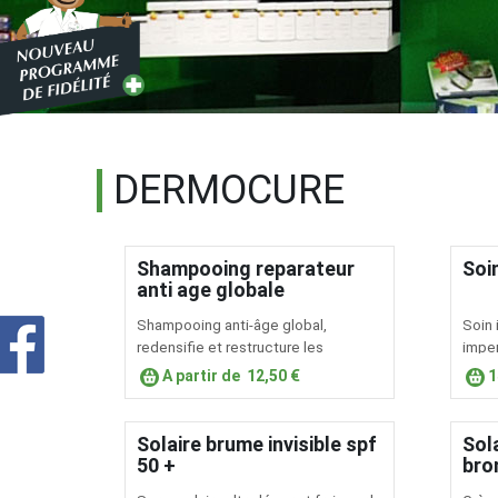
DERMOCURE
Shampooing reparateur
Soi
anti age globale
​Shampooing anti-âge global,
​Soin
redensifie et restructure les
imper
cheveux
de ma
A partir de
12,50 €
1
apais
Solaire brume invisible spf
Sol
50 +
bro