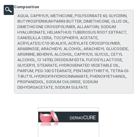
Composition
AQUA, CAPRYLYL METHICONE, POLYSORBATE 60, GLYCERIN,
BUTYROSPERMUM PARKII BUTTER, DIMETHICONE, OLUS OIL,
DIMETHICONE CROSSPOLYMER, ALLANTOIN, SODIUM
HYALURONATE, HELIANTHUS TUBEROSUS ROOT EXTRACT,
CANDELILLA CERA, TOCOPHERYL ACETATE,
ACRYLATES/C10-30 ALKYL ACRYLATE CROSSPOLYMER,
ARABINOSE, ARACHIDYL ALCOHOL, ARACHIDYL GLUCOSIDE,
ARGININE, BEHENYL ALCOHOL, CAPRYLYL GLYCOL, CETYL
ALCOHOL, CI 14700, DISODIUM EDTA, FUCOSYLLACTOSE,
GLYCERYL STEARATE, HYDROGENATED VEGETABLE OIL,
PARFUM, PEG-100 STEARATE, PENTAERYTHRITYL TETRA-DI-
T-BUTYL HYDROXYHYDROCINNAMATE, PHENOXYETHANOL,
PROPANEDIOL, SODIUM CHLORIDE, SODIUM
DEHYDROACETATE, SODIUM SULFATE.
CURE
DERMO