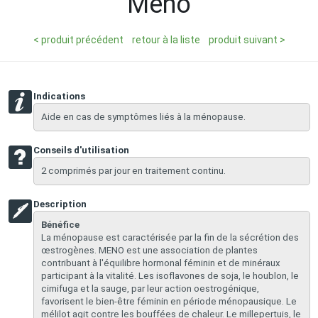
Meno
< produit précédent
retour à la liste
produit suivant >
Indications
Aide en cas de symptômes liés à la ménopause.
Conseils d'utilisation
2 comprimés par jour en traitement continu.
Description
Bénéfice
La ménopause est caractérisée par la fin de la sécrétion des
œstrogènes. MENO est une association de plantes
contribuant à l'équilibre hormonal féminin et de minéraux
participant à la vitalité. Les isoflavones de soja, le houblon, le
cimifuga et la sauge, par leur action oestrogénique,
favorisent le bien-être féminin en période ménopausique. Le
mélilot agit contre les bouffées de chaleur. Le millepertuis, le