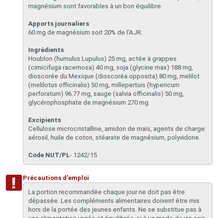
magnésium sont favorables à un bon équilibre
Apports journaliers
60 mg de magnésium soit 20% de l'AJR.
Ingrédients
Houblon (humulus Lupulus) 25 mg, actée à grappes
(cimicifuga racemosa) 40 mg, soja (glycine max) 188 mg,
dioscorée du Mexique (dioscoréa opposita) 80 mg, melilot
(melilotus officinalis) 50 mg, millepertuis (hypericum
perforatum) 96.77 mg, sauge (salvia officinalis) 50 mg,
glycérophosphate de magnésium 270 mg.
Excipients
Cellulose microcristalline, amidon de maïs, agents de charge:
aérosil, huile de coton, stéarate de magnésium, polyvidone.
Code NUT/PL
-
1242/15
Précautions d'emploi
La portion recommandée chaque jour ne doit pas être
dépassée. Les compléments alimentaires doivent être mis
hors de la portée des jeunes enfants. Ne se substitue pas à