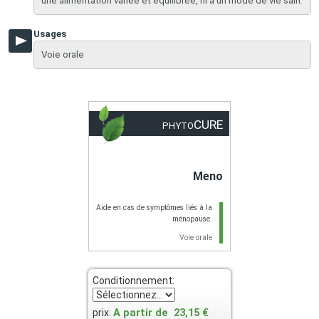
une alimentation variée et équilibrée, ni à un mode de vie sain.
Usages
Voie orale
CURE
PHYTO
Meno
Aide en cas de symptômes liés à la
ménopause.
Voie orale
Conditionnement:
A partir de
23,15 €
prix: