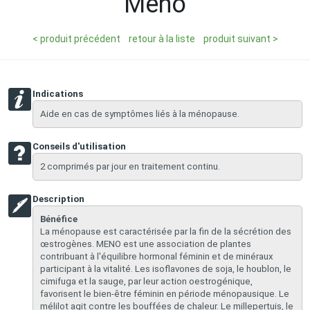
Meno
< produit précédent
retour à la liste
produit suivant >
Indications
Aide en cas de symptômes liés à la ménopause.
Conseils d'utilisation
2 comprimés par jour en traitement continu.
Description
Bénéfice
La ménopause est caractérisée par la fin de la sécrétion des
œstrogènes. MENO est une association de plantes
contribuant à l'équilibre hormonal féminin et de minéraux
participant à la vitalité. Les isoflavones de soja, le houblon, le
cimifuga et la sauge, par leur action oestrogénique,
favorisent le bien-être féminin en période ménopausique. Le
mélilot agit contre les bouffées de chaleur. Le millepertuis, le