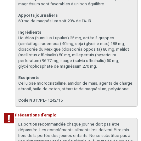
magnésium sont favorables à un bon équilibre
Apports journaliers
60 mg de magnésium soit 20% de l'AJR.
Ingrédients
Houblon (humulus Lupulus) 25 mg, actée à grappes
(cimicifuga racemosa) 40 mg, soja (glycine max) 188 mg,
dioscorée du Mexique (dioscoréa opposita) 80 mg, melilot
(melilotus officinalis) 50 mg, millepertuis (hypericum
perforatum) 96.77 mg, sauge (salvia officinalis) 50 mg,
glycérophosphate de magnésium 270 mg.
Excipients
Cellulose microcristalline, amidon de maïs, agents de charge:
aérosil, huile de coton, stéarate de magnésium, polyvidone.
Code NUT/PL
-
1242/15
Précautions d'emploi
La portion recommandée chaque jour ne doit pas être
dépassée. Les compléments alimentaires doivent être mis
hors de la portée des jeunes enfants. Ne se substitue pas à