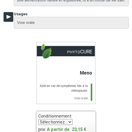
une alimentation variée et équilibrée, ni à un mode de vie sain.
Usages
Voie orale
CURE
PHYTO
Meno
Aide en cas de symptômes liés à la
ménopause.
Voie orale
Conditionnement:
A partir de
23,15 €
prix: