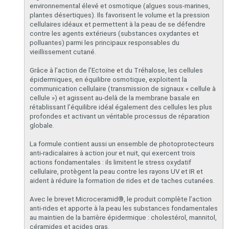
environnemental élevé et osmotique (algues sous-marines,
plantes désertiques). Ils favorisent le volume et la pression
cellulaires idéaux et permettent à la peau de se défendre
contre les agents extérieurs (substances oxydantes et
polluantes) parmi les principaux responsables du
vieillissement cutané.
Grâce à l’action de l’Ectoïne et du Tréhalose, les cellules
épidermiques, en équilibre osmotique, exploitent la
communication cellulaire (transmission de signaux « cellule à
cellule ») et agissent au-delà de la membrane basale en
rétablissant l’équilibre idéal également des cellules les plus
profondes et activant un véritable processus de réparation
globale.
La formule contient aussi un ensemble de photoprotecteurs
anti-radicalaires à action jour et nuit, qui exercent trois
actions fondamentales : ils limitent le stress oxydatif
cellulaire, protègent la peau contre les rayons UV et IR et
aident à réduire la formation de rides et de taches cutanées.
Avec le brevet Microceramid®, le produit complète l’action
anti-rides et apporte à la peau les substances fondamentales
au maintien de la barrière épidermique : cholestérol, mannitol,
céramides et acides gras.