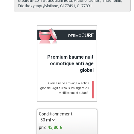
Steareth-20, Tetrasodium Edta, Alcohol Denat., Tribehenin,
Triethoxycaprylylsilane, Ci 77491, Ci 77891.
CURE
DERMO
Premium baume nuit
osmotique anti age
global
​Crème riche anti-âge à action
globale. Agit sur tous les signes du
vieillissement cutané.
Conditionnement:
43,80 €
prix: