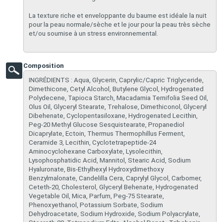
La texture riche et enveloppante du baume est idéale la nuit
pour la peau normale/sèche et le jour pour la peau très sèche
et/ou soumise à un stress environnemental.
Composition
​INGRÉDIENTS : Aqua, Glycerin, Caprylic/Capric Triglyceride,
Dimethicone, Cetyl Alcohol, Butylene Glycol, Hydrogenated
Polydecene, Tapioca Starch, Macadamia Ternifolia Seed Oil,
Olus Oil, Glyceryl Stearate, Trehalose, Dimethiconol, Glyceryl
Dibehenate, Cyclopentasiloxane, Hydrogenated Lecithin,
Peg-20 Methyl Glucose Sesquistearate, Propanediol
Dicaprylate, Ectoin, Thermus Thermophillus Ferment,
Ceramide 3, Lecithin, Cyclotetrapeptide-24
Aminocyclohexane Carboxylate, Lysolecithin,
Lysophosphatidic Acid, Mannitol, Stearic Acid, Sodium
Hyaluronate, Bis-Ethylhexyl Hydroxydimethoxy
Benzylmalonate, Candelilla Cera, Caprylyl Glycol, Carbomer,
Ceteth-20, Cholesterol, Glyceryl Behenate, Hydrogenated
Vegetable Oil, Mica, Parfum, Peg-75 Stearate,
Phenoxyethanol, Potassium Sorbate, Sodium
Dehydroacetate, Sodium Hydroxide, Sodium Polyacrylate,