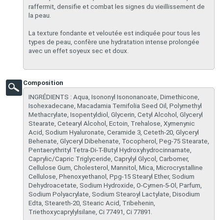
raffermit, densifie et combat les signes du vieillissement de
la peau.
La texture fondante et veloutée est indiquée pour tous les
types de peau, confère une hydratation intense prolongée
avec un effet soyeux sec et doux.
Composition
INGRÉDIENTS : Aqua, Isononyl Isononanoate, Dimethicone,
Isohexadecane, Macadamia Ternifolia Seed Oil, Polymethyl
Methacrylate, Isopentyldiol, Glycerin, Cetyl Alcohol, Glyceryl
Stearate, Cetearyl Alcohol, Ectoin, Trehalose, Xymenynic
Acid, Sodium Hyaluronate, Ceramide 3, Ceteth-20, Glyceryl
Behenate, Glyceryl Dibehenate, Tocopherol, Peg-75 Stearate,
Pentaerythrityl Tetra-Di-T-Butyl Hydroxyhydrocinnamate,
Caprylic/Capric Triglyceride, Caprylyl Glycol, Carbomer,
Cellulose Gum, Cholesterol, Mannitol, Mica, Microcrystalline
Cellulose, Phenoxyethanol, Ppg-15 Stearyl Ether, Sodium
Dehydroacetate, Sodium Hydroxide, O-Cymen-5-Ol, Parfum,
Sodium Polyacrylate, Sodium Stearoyl Lactylate, Disodium
Edta, Steareth-20, Stearic Acid, Tribehenin,
Triethoxycaprylylsilane, Ci 77491, Ci 77891.