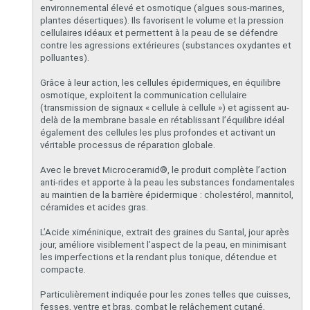
environnemental élevé et osmotique (algues sous-marines,
plantes désertiques). Ils favorisent le volume et la pression
cellulaires idéaux et permettent à la peau de se défendre
contre les agressions extérieures (substances oxydantes et
polluantes).
Grâce à leur action, les cellules épidermiques, en équilibre
osmotique, exploitent la communication cellulaire
(transmission de signaux « cellule à cellule ») et agissent au-
delà de la membrane basale en rétablissant l’équilibre idéal
également des cellules les plus profondes et activant un
véritable processus de réparation globale.
Avec le brevet Microceramid®, le produit complète l’action
anti-rides et apporte à la peau les substances fondamentales
au maintien de la barrière épidermique : cholestérol, mannitol,
céramides et acides gras.
L’Acide ximéninique, extrait des graines du Santal, jour après
jour, améliore visiblement l’aspect de la peau, en minimisant
les imperfections et la rendant plus tonique, détendue et
compacte.
Particulièrement indiquée pour les zones telles que cuisses,
fesses, ventre et bras, combat le relâchement cutané,