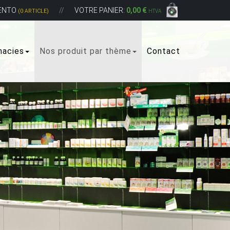
ENTO
VOTRE PANIER:
0,00 €
(0 ARTICLE)
HTVA
macies
Nos produit par thème
Contact