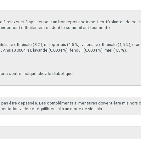
 à relaxer et à apaiser pour un bon repos nocturne. Les 10 plantes de ce s
 s'endorment difficilement ou dont le sommeil est tourmenté.
Mélisse officinale (3 %), millepertuis (1,5 %), valériane officinale (1,5 %), or
 Anis (0.0004 %), lavande (0,0004 %), fenouil (0,0004 %), miel (1,5 %).
donc contre-indiqué chez le diabétique.
 pas être dépassée. Les compléments alimentaires doivent être mis hors d
mentation variée et équilibrée, ni à un mode de vie sain.