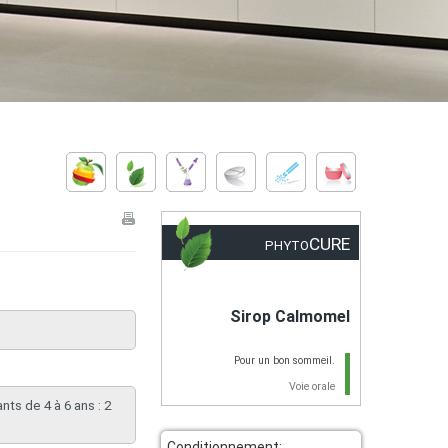
CURE
PHYTO
Sirop Calmomel
Pour un bon sommeil.
Voie orale
ants de 4 à 6 ans : 2
Conditionnement: