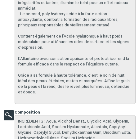
irrégularités cutanées, illumine le teint pour un effet radieux
immédiat.
- Le second, poly-hydroxy-acide à la forte action
antioxydante, combat la formation des radicaux libres,
principaux responsables du vieillissement cutané.
Contient également de l’Acide hyaluronique à haut poids
moléculaire, pour atténuer les rides de surface et les signes
d’expression.
L’Allantoïne avec son action apaisante et protectrice rend la
formule efficace dans le respect de l’équilibre cutané.
Grâce à sa formule à haute tolérance, c’est le soin de nuit
idéal des peaux éteintes, mates et marquées. Affine le grain
de la peau et la rend, dès le réveil, plus lumineuse, détendue
et douce.
Composition
​INGRÉDIENTS : Aqua, Alcohol Denat., Glycolic Acid, Glycerin,
Lactobionic Acid, Sodium Hyaluronate, Allantoin, Capryloyl
Glycine, Caprylyl Glycol, Dehydroxanthan Gum, Disodium Edta,
Hydroxyethylcellulose, Sodium Hydroxide.